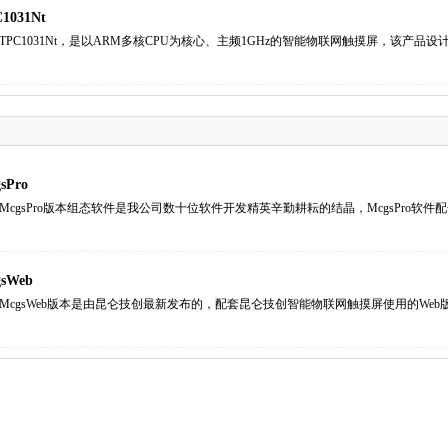
1031Nt
TPC1031Nt，是以ARM多核CPU为核心、主频1GHz的智能物联网触摸屏，该产品设计采用
sPro
McgsPro版本组态软件是我公司数十位软件开发精英辛勤耕耘的结晶，McgsPro软件
sWeb
McgsWeb版本是由昆仑技创最新发布的，配套昆仑技创智能物联网触摸屏使用的Web